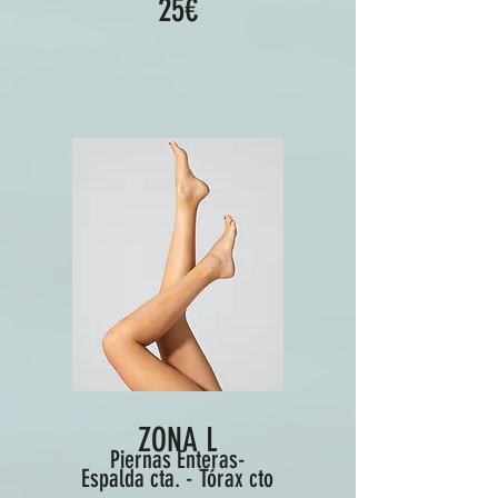
25€
ZONA L
Piernas Enteras-
Espalda cta. - Tórax cto