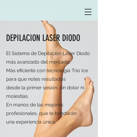
DEPILACION LASER DIODO
El Sistema de Depilación Laser Diodo
más avanzado del mercado.
Más eficiente con tecnología Trío Ice
para que notes resultados
desde la primer sesión, sin dolor ni
molestias.
En manos de las mejores
profesionales, que te brindarán
una experiencia única.