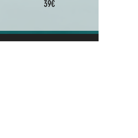
39€
CONTACTA
DIRECCIONES
Calle La Plana 3
Torrent
TELÉFONO
674 178927
652 110654
Cómo llego?